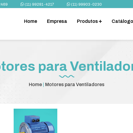
2469
(11) 99281-4217
(11) 99903-0230
Home
Empresa
Produtos
Catálog
tores para Ventilado
Home
|
Motores para Ventiladores