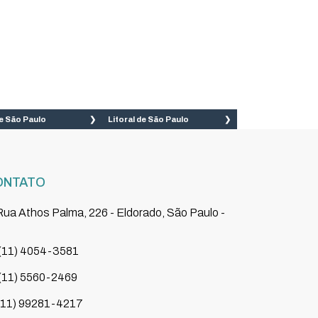
e São Paulo
Litoral de São Paulo
 Caetano do sul
Bertioga
 Bernardo do
Cananéia
mpo
ONTATO
Caraguatatuba
to André
ua Athos Palma, 226 - Eldorado, São Paulo -
Cubatão
adema
Guarujá
(11) 4054-3581
rulhos
Ilha Comprida
(11) 5560-2469
zano
Iguape
(11) 99281-4217
eirão Pires