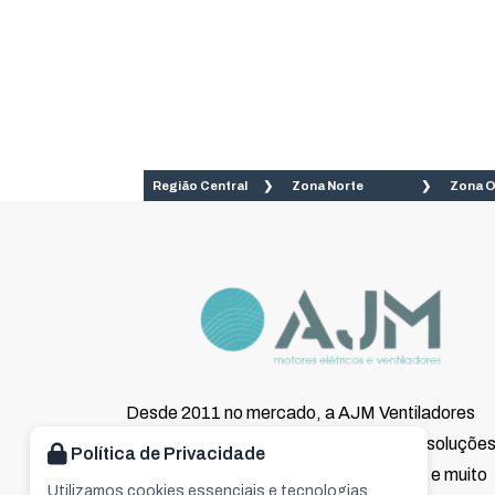
Região Central
Zona Norte
Zona 
Aclimação
Brasilândia
Águ
Bela Vista
Cachoeirinha
Bair
Lim
Bom Retiro
Casa Verde
Bar
Brás
Imirim
Alt
Cambuci
Jaçanã
Alto
Desde 2011 no mercado, a AJM Ventiladores
Centro
Jardim São
Pin
Paulo
oferece as melhores e mais completas soluçõe
Política de Privacidade
Consolação
But
quando o assunto são motores, rotores e muito
Lauzane
Utilizamos cookies essenciais e tecnologias