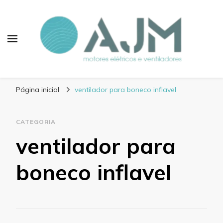
Blog AJM Motores
Elétricos e Ventiladores
Página inicial
ventilador para boneco inflavel
CATEGORIA
ventilador para
boneco inflavel