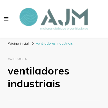
Blog AJM Motores
Elétricos e Ventiladores
Página inicial
ventiladores industriais
CATEGORIA
ventiladores
industriais