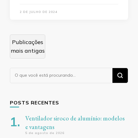
2 DE JULHO DE 2024
Navegação
Publicações
por
mais antigas
posts
Procurando
algo?
POSTS RECENTES
Ventilador siroco de alumínio: modelos
e vantagens
5 de agosto de 2026