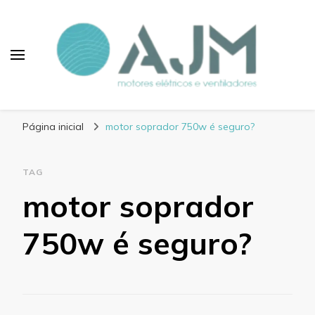
Blog AJM Motores
Elétricos e Ventiladores
Página inicial
motor soprador 750w é seguro?
TAG
motor soprador
750w é seguro?