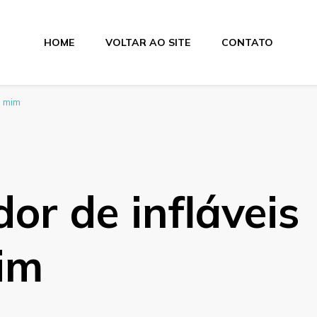
HOME
VOLTAR AO SITE
CONTATO
Elétricos e Ventilad
a mim
or de infláveis
im