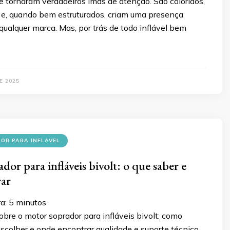
 tornaram verdadeiros ímãs de atenção. São coloridos,
 e, quando bem estruturados, criam uma presença
ualquer marca. Mas, por trás de todo inflável bem
E 2025
OR PARA INFLAVEL
or para infláveis bivolt: o que saber e
ar
ra:
5
minutos
bre o motor soprador para infláveis bivolt: como
escolher e onde encontrar qualidade e suporte técnico