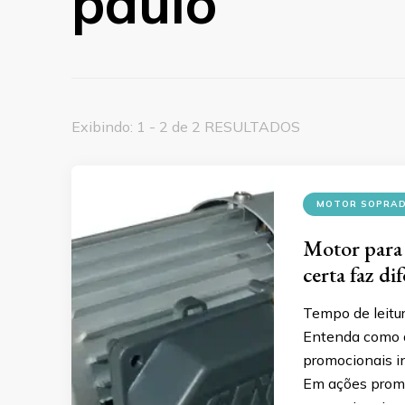
paulo
Exibindo: 1 - 2 de 2 RESULTADOS
MOTOR SOPRAD
Motor para 
certa faz di
Tempo de leitu
Entenda como a
promocionais i
Em ações promoc