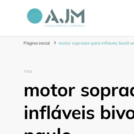
Blog AJM Motores 
Página inicial
motor soprador para infláveis bivolt 
TAG
motor sopra
infláveis biv