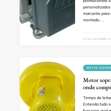
promocionais se
personalizados
marcante para q
montado, …
27 DE OUTUBRO D
MOTOR SOPRAD
Motor soprad
onde compr
Tempo de leitu
Entenda tudo so
funciona, qual 