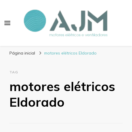
Blog AJM Motores
Elétricos e Ventiladores
Página inicial
motores elétricos Eldorado
TAG
motores elétricos
Eldorado