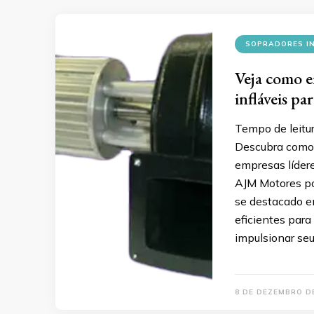
SOPRADORES IN
Veja como e
infláveis pa
Tempo de leitu
Descubra como 
empresas lídere
AJM Motores pod
se destacado em
eficientes par
impulsionar seu
8 DE DEZEMBRO D