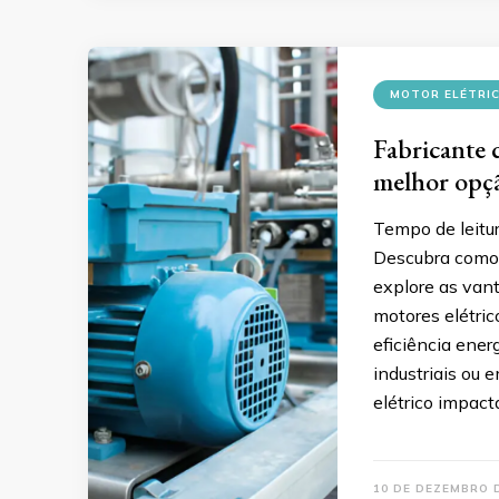
MOTOR ELÉTRIC
Fabricante d
melhor opç
Tempo de leitu
Descubra como e
explore as van
motores elétric
eficiência ene
industriais ou 
elétrico impac
10 DE DEZEMBRO 