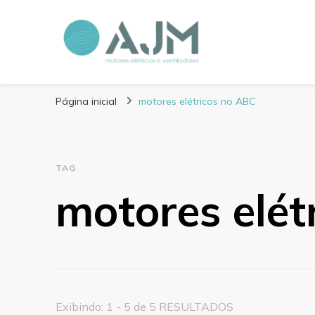
Blog AJM Motores 
Página inicial
motores elétricos no ABC
TAG
motores elét
Exibindo: 1 - 5 de 5 RESULTADOS