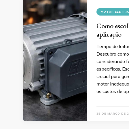
MOTOR ELÉTRI
Como escolh
aplicação
Tempo de leitu
Descubra como e
considerando f
específicas. Es
crucial para g
motor inadequa
os custos de ope
25 DE MARÇO DE 2