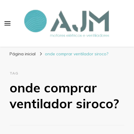
Blog AJM Motores
Elétricos e Ventiladores
Página inicial
onde comprar ventilador siroco?
TAG
onde comprar
ventilador siroco?