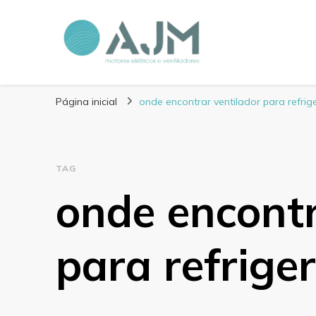
Blog AJM Motores 
Página inicial
onde encontrar ventilador para refri
TAG
onde encontr
para refrige