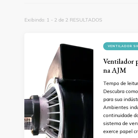
Exibindo: 1 - 2 de 2 RESULTADOS
VENTILADOR S
Ventilador 
na AJM
Tempo de leitu
Descubra como a
para sua indúst
Ambientes indus
continuidade d
sistema de vent
exerce papel cr