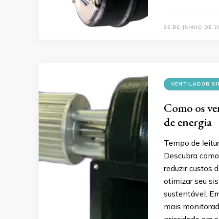
26 DE JUNHO DE 2
VENTILADOR S
Como os ven
de energia
Tempo de leitu
Descubra como 
reduzir custos 
otimizar seu s
sustentável. E
mais monitorado
prioridade em s