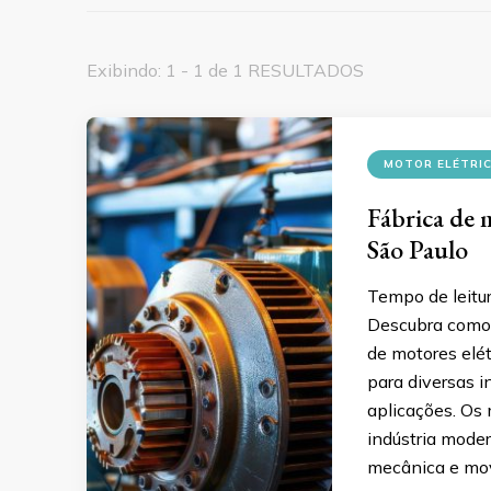
Exibindo: 1 - 1 de 1 RESULTADOS
MOTOR ELÉTRIC
Fábrica de 
São Paulo
Tempo de leitu
Descubra como 
de motores elét
para diversas i
aplicações. Os
indústria moder
mecânica e mo