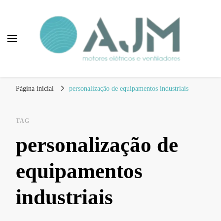
Blog AJM Motores
Elétricos e Ventiladores
Página inicial
personalização de equipamentos industriais
TAG
personalização de
equipamentos
industriais