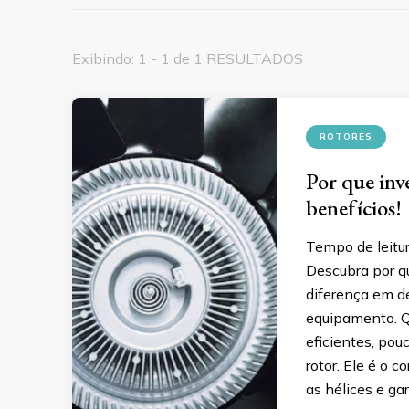
Exibindo: 1 - 1 de 1 RESULTADOS
ROTORES
Por que inv
benefícios!
Tempo de leitu
Descubra por qu
diferença em d
equipamento. Q
eficientes, po
rotor. Ele é o 
as hélices e ga